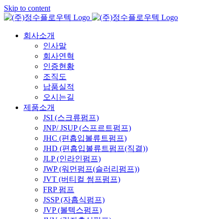
Skip to content
회사소개
인사말
회사연혁
인증현황
조직도
납품실적
오시는길
제품소개
JSI (스크류펌프)
JNP/ JSUP (스프르트펌프)
JHC (편흡입볼류트펌프)
JHD (편흡입볼류트펌프(직결))
JLP (인라인펌프)
JWP (워먼펌프(슬러리펌프))
JVT (버티컬 썸프펌프)
FRP 펌프
JSSP (자흡식펌프)
JVP (볼텍스펌프)