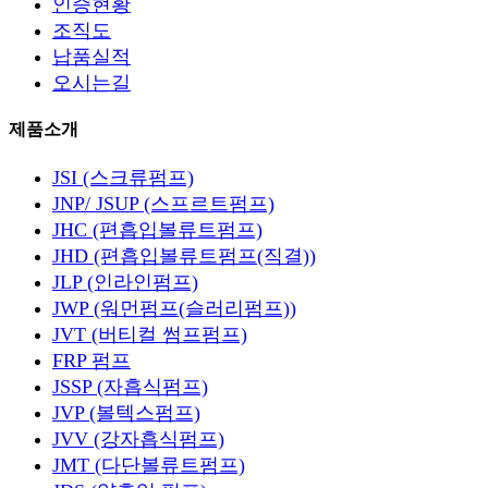
인증현황
조직도
납품실적
오시는길
제품소개
JSI (스크류펌프)
JNP/ JSUP (스프르트펌프)
JHC (편흡입볼류트펌프)
JHD (편흡입볼류트펌프(직결))
JLP (인라인펌프)
JWP (워먼펌프(슬러리펌프))
JVT (버티컬 썸프펌프)
FRP 펌프
JSSP (자흡식펌프)
JVP (볼텍스펌프)
JVV (강자흡식펌프)
JMT (다단볼류트펌프)