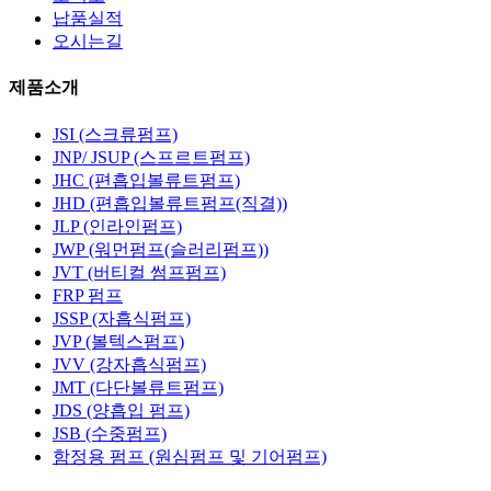
납품실적
오시는길
제품소개
JSI (스크류펌프)
JNP/ JSUP (스프르트펌프)
JHC (편흡입볼류트펌프)
JHD (편흡입볼류트펌프(직결))
JLP (인라인펌프)
JWP (워먼펌프(슬러리펌프))
JVT (버티컬 썸프펌프)
FRP 펌프
JSSP (자흡식펌프)
JVP (볼텍스펌프)
JVV (강자흡식펌프)
JMT (다단볼류트펌프)
JDS (양흡입 펌프)
JSB (수중펌프)
함정용 펌프 (원심펌프 및 기어펌프)